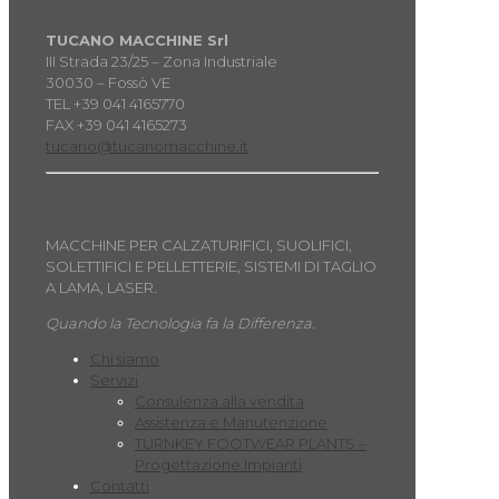
TUCANO MACCHINE Srl
III Strada 23/25 – Zona Industriale
30030 – Fossò VE
TEL +39 041 4165770
FAX +39 041 4165273
tucano@tucanomacchine.it
MACCHINE PER CALZATURIFICI, SUOLIFICI,
SOLETTIFICI E PELLETTERIE, SISTEMI DI TAGLIO
A LAMA, LASER.
Quando la Tecnologia fa la Differenza.
Chi siamo
Servizi
Consulenza alla vendita
Assistenza e Manutenzione
TURNKEY FOOTWEAR PLANTS –
Progettazione Impianti
Contatti