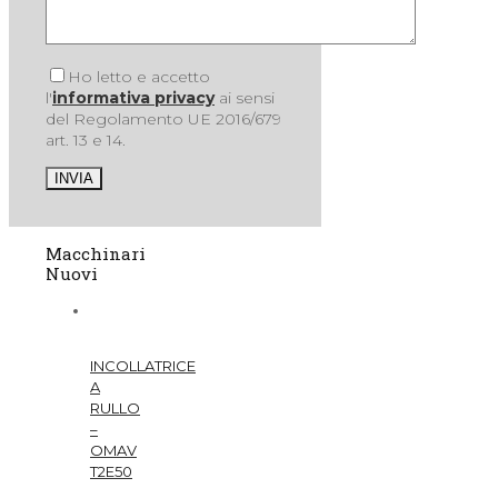
Ho letto e accetto
l'
informativa privacy
ai sensi
del Regolamento UE 2016/679
art. 13 e 14.
Macchinari
Nuovi
INCOLLATRICE
A
RULLO
–
OMAV
T2E50