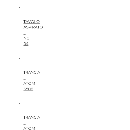
TAVOLO
ASPIRATO
–
NG
04
TRANCIA
–
ATOM
S588
TRANCIA
–
ATOM