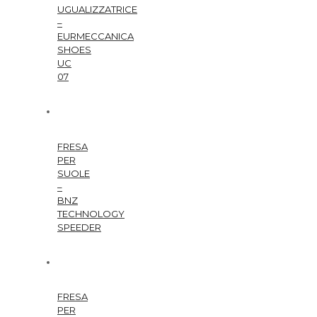
UGUALIZZATRICE
–
EURMECCANICA
SHOES
UC
07
FRESA
PER
SUOLE
–
BNZ
TECHNOLOGY
SPEEDER
FRESA
PER