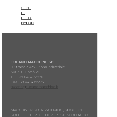
CEPPI
PE,
PEHD,
NYLON
TUCANO MACCHINE Srl
III Strada 23/25 – Zona Industriale
30030 – Fossò VE
TEL +39 041 4165770
FAX +39 041 4165273
tucano@tucanomacchine.it
MACCHINE PER CALZATURIFICI, SUOLIFICI,
SOLETTIFICI E PELLETTERIE, SISTEMI DI TAGLIO