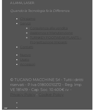
A LAMA, LASER.
Quando la Tecnologia fa la Differenza.
Chi siamo
Servizi
Consulenza alla vendita
Assistenza e Manutenzione
TURNKEY FOOTWEAR PLANTS –
Progettazione Impianti
Contatti
Nuovo
Usato
Accessori
© TUCANO MACCHINE Srl - Tutti i diritti
riservati - P.Iva 01800010272 - Reg. Imp.
VE 181419 - Cap. Soc. 10.400€ i.v. -
Privacy Policy
-
Cookie Policy