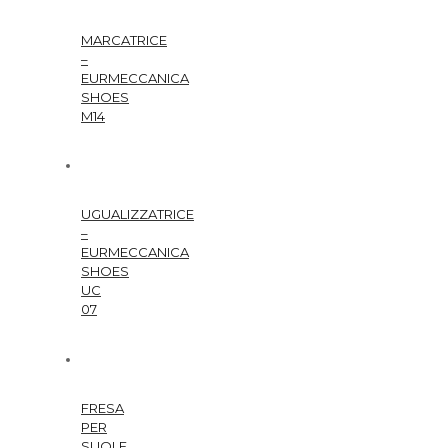
MARCATRICE
–
EURMECCANICA
SHOES
M14
UGUALIZZATRICE
–
EURMECCANICA
SHOES
UC
07
FRESA
PER
SUOLE