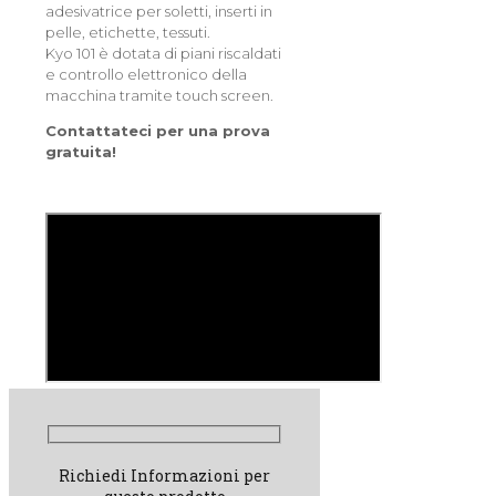
adesivatrice per soletti, inserti in
pelle, etichette, tessuti.
Kyo 101 è dotata di piani riscaldati
e controllo elettronico della
macchina tramite touch screen.
Contattateci per una prova
gratuita!
Richiedi Informazioni per