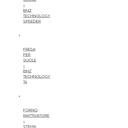
–
BNZ
TECHNOLOGY
SPEEDER
FRESA
PER
SUOLE
–
BNZ
TECHNOLOGY
T4
FORNO
RIATTIVATORE
–
STEMA