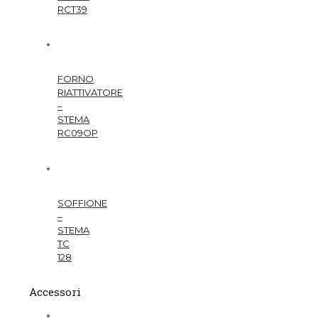
RCT39
FORNO
RIATTIVATORE
–
STEMA
RC09OP
SOFFIONE
–
STEMA
TC
128
Accessori