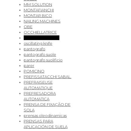
MM SOLUTION
MONTAFIANCHI
MONTAR BICO
NAILING MACHINES
OBE
OCCHIELLATRICE
oleodynamic press
oscillating knife
pantografo
pantografo suole
pantografo suolificio
parer
POMICINO
PREFISSATACCHI SABAL.
PREFRAISEUSE
AUTOMATIQUE
PREFRESADORA
AUTOMATICA
PRENSA DE FIXAÇÃO DE
SOLA
prensas oleodinamicas
PRENSAS PARA
APLICACIÓN DE SUELA