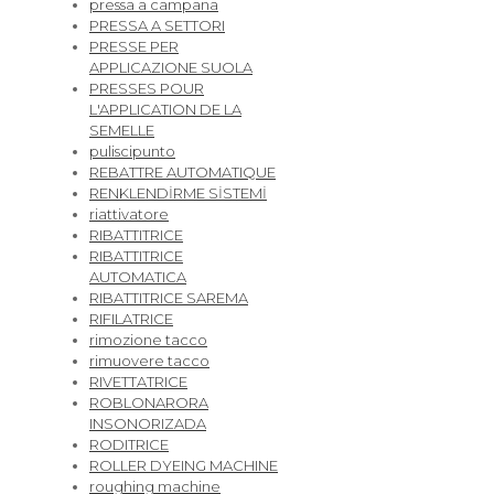
pressa a campana
PRESSA A SETTORI
PRESSE PER
APPLICAZIONE SUOLA
PRESSES POUR
L'APPLICATION DE LA
SEMELLE
puliscipunto
REBATTRE AUTOMATIQUE
RENKLENDİRME SİSTEMİ
riattivatore
RIBATTITRICE
RIBATTITRICE
AUTOMATICA
RIBATTITRICE SAREMA
RIFILATRICE
rimozione tacco
rimuovere tacco
RIVETTATRICE
ROBLONARORA
INSONORIZADA
RODITRICE
ROLLER DYEING MACHINE
roughing machine