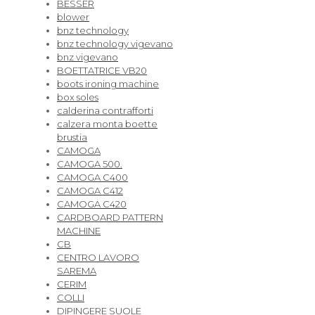
BESSER
blower
bnz technology
bnz technology vigevano
bnz vigevano
BOETTATRICE VB20
boots ironing machine
box soles
calderina contrafforti
calzera monta boette
brustia
CAMOGA
CAMOGA 500.
CAMOGA C400
CAMOGA C412
CAMOGA C420
CARDBOARD PATTERN
MACHINE
CB
CENTRO LAVORO
SAREMA
CERIM
COLLI
DIPINGERE SUOLE