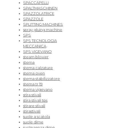
SPACCAPELLI
SPALTMASCHINEN
SPAZZOLATRICE
SPAZZOLE
SPLITTING MACHINES
spray gluing machine
SPS
SPS TECNOLOGIA
MECCANICA
SPS VIGEVANO
steam blower
stema
stema calzature
stema oven
stema stabilizzatore
stema tr 19
stema vigevano
stira stivali
stira stivali tps
stirare stivali
stirastivali
suole a scatola
suole dime
suole senza dime