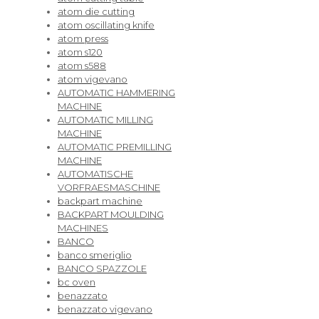
atom die cutting
atom oscillating knife
atom press
atom s120
atom s588
atom vigevano
AUTOMATIC HAMMERING
MACHINE
AUTOMATIC MILLING
MACHINE
AUTOMATIC PREMILLING
MACHINE
AUTOMATISCHE
VORFRAESMASCHINE
backpart machine
BACKPART MOULDING
MACHINES
BANCO
banco smeriglio
BANCO SPAZZOLE
bc oven
benazzato
benazzato vigevano