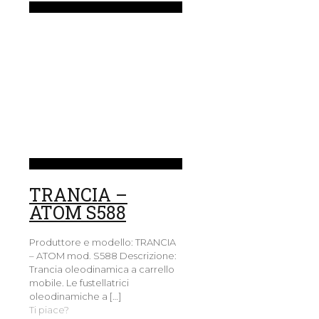
TRANCIA –
ATOM S588
Produttore e modello: TRANCIA
– ATOM mod. S588 Descrizione:
Trancia oleodinamica a carrello
mobile. Le fustellatrici
oleodinamiche a
[…]
Ti piace?