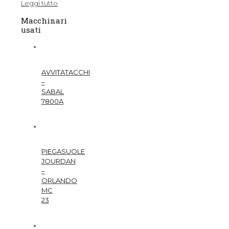
Leggi tutto
Macchinari
usati
AVVITATACCHI
–
SABAL
7800A
PIEGASUOLE
JOURDAN
–
ORLANDO
MC
23