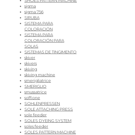
SHOES PATTERN MACHINE
sigma
sigma 756
SIRUBA
SISTEMA PARA
COLORACIÓN
SISTEMA PARA
COLORACIÓN PARA
SOLAS
SISTEMAS DE TINGIMENTO
skiver
skivers
skiving
skiving machine
smerigliatrice
SMERIGLIO
smussatrice
soffione
SOHLENPRESSEN
SOLE ATTACHING PRESS
sole feeder
SOLES DYEING SYSTEM
soles feeder
SOLES PATTERN MACHINE