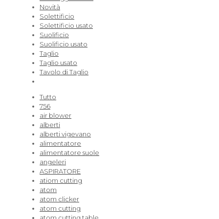
Novità
Solettificio
Solettificio usato
Suolificio
Suolificio usato
Taglio
Taglio usato
Tavolo di Taglio
Tutto
756
air blower
alberti
alberti vigevano
alimentatore
alimentatore suole
angeleri
ASPIRATORE
atiom cutting
atom
atom clicker
atom cutting
atom cutting table