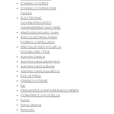
DYEING SYSTEM
DYEING SYSTEM FOR
SOLES
ELECTRONIC
SOUNDPROOFED
HAMMAERING MACHINE
elettrotecnica bc oven
ENCOLADORAS PARA
FORRO-CAPELLADA
ENCOLLEUSES POUR LA
DOUBLURE / TIGE
eurmeccanica
eurmeccanica bologna
eurmeccanica shoes
eurmeccanica suolificio
EYE LETTING
FÄRBESYSTEME
fav
FERSENTEILVORFORMMASCHINEN
FORATRICE A FUSTELLA
forno
forno atema
forno bc