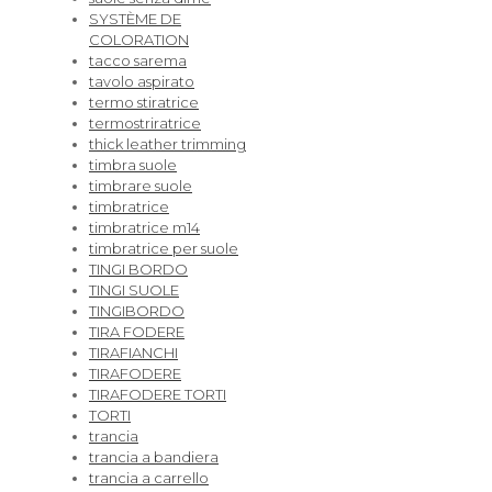
SYSTÈME DE
COLORATION
tacco sarema
tavolo aspirato
termo stiratrice
termostriratrice
thick leather trimming
timbra suole
timbrare suole
timbratrice
timbratrice m14
timbratrice per suole
TINGI BORDO
TINGI SUOLE
TINGIBORDO
TIRA FODERE
TIRAFIANCHI
TIRAFODERE
TIRAFODERE TORTI
TORTI
trancia
trancia a bandiera
trancia a carrello