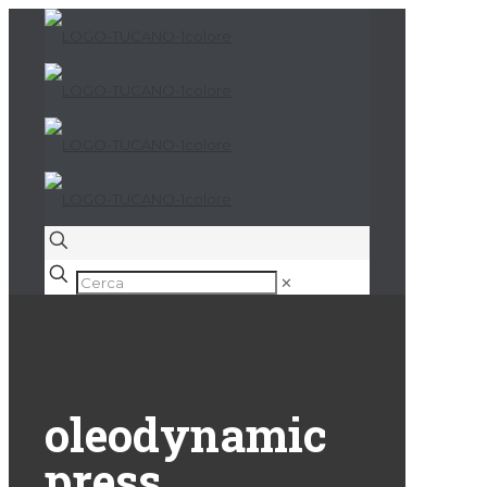
✕
oleodynamic
press