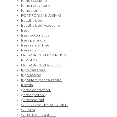
forno calzature
forno riattivatore
forno stema
FORT FORMA MAKİNASI
fratelli alberti
fratelli alberti vigevano
fresa
fresa automatica
fresa per suole
fresa senza dime
fresa suolificio
FRESATRICE AUTOMATICA
PER SUOLE
FRESATRICE PER SUOLE
frigo calzature
frigo scarpe
frigorifero per calzature
fustella
garba contrafforti
garba speroni
garbasperoni
GELENKZWICKMASCHINEN
GELMINI
GHINI. BATTI BOETTE