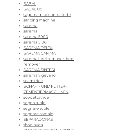
SABAL
SABAL 80
sagomatrice contrafforte
sanding machine
sarema
sarema 11
sarema 5000
sarema 5100
SAREMA DELTA
SAREMA GAMMA
sarema heel remover. heel
remover
SAREMA SINTESI
sarema vigevano
scarnitrice
SCHAFT- UND FUTTER-
ZEMENTIERMASCHINEN
scodettatrice
segna suole
segnare suole
segnare tomaie
SEPARADORAS
shoe oven