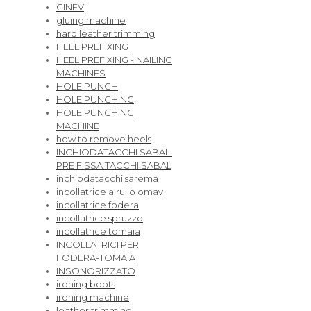
GINEV
gluing machine
hard leather trimming
HEEL PREFIXING
HEEL PREFIXING - NAILING
MACHINES
HOLE PUNCH
HOLE PUNCHING
HOLE PUNCHING
MACHINE
how to remove heels
INCHIODATACCHI SABAL.
PRE FISSA TACCHI SABAL
inchiodatacchi sarema
incollatrice a rullo omav
incollatrice fodera
incollatrice spruzzo
incollatrice tomaia
INCOLLATRICI PER
FODERA-TOMAIA
INSONORIZZATO
ironing boots
ironing machine
leather trimming