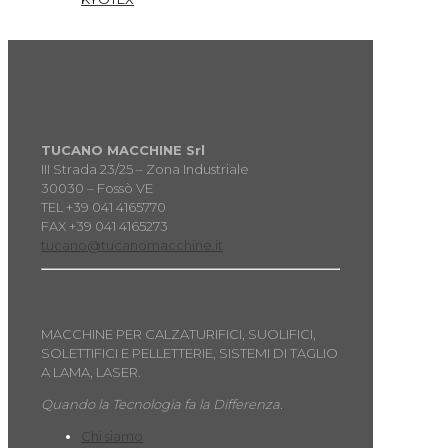
TUCANO MACCHINE Srl
III Strada 23/25 – Zona Industriale
30030 – Fossò VE
TEL +39 041 4165770
FAX +39 041 4165273
tucano@tucanomacchine.it
MACCHINE PER CALZATURIFICI, SUOLIFICI,
SOLETTIFICI E PELLETTERIE, SISTEMI DI TAGLIO
A LAMA, LASER.
Quando la Tecnologia fa la Differenza.
Chi siamo