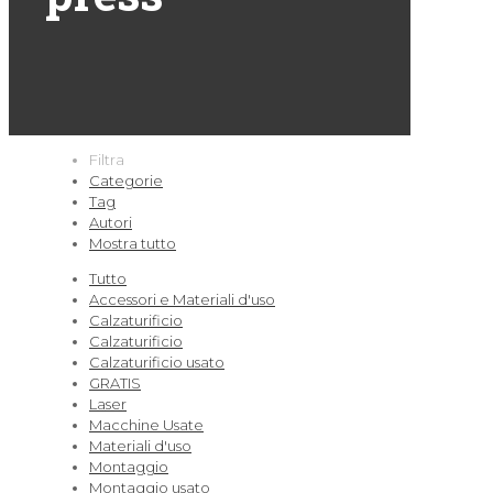
Filtra
Categorie
Tag
Autori
Mostra tutto
Tutto
Accessori e Materiali d'uso
Calzaturificio
Calzaturificio
Calzaturificio usato
GRATIS
Laser
Macchine Usate
Materiali d'uso
Montaggio
Montaggio usato