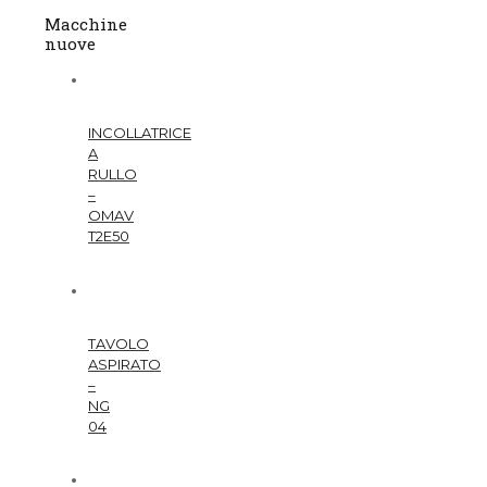
Macchine
nuove
INCOLLATRICE
A
RULLO
–
OMAV
T2E50
TAVOLO
ASPIRATO
–
NG
04