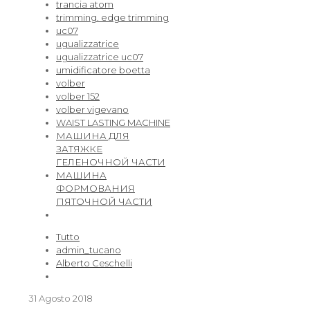
trancia atom
trimming. edge trimming
uc07
ugualizzatrice
ugualizzatrice uc07
umidificatore boetta
volber
volber 152
volber vigevano
WAIST LASTING MACHINE
МАШИНА ДЛЯ
ЗАТЯЖКЕ
ГЕЛЕНОЧНОЙ ЧАСТИ
МАШИНА
ФОРМОВАНИЯ
ПЯТОЧНОЙ ЧАСТИ
Tutto
admin_tucano
Alberto Ceschelli
31 Agosto 2018